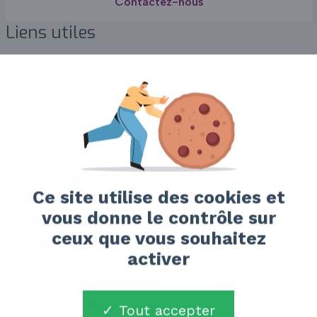
Contactez-nous
Liens utiles
Catalogue
Actualités
Vidéos
Livraison et transport
Conditions Générales de Vente
Politique de confidentialité
Ce site utilise des cookies et
Politique de cookies (UE)
vous donne le contrôle sur
Mentions légales
ceux que vous souhaitez
Nos produits
activer
Scellés plastiques réglables
Scellés câbles
Tout accepter