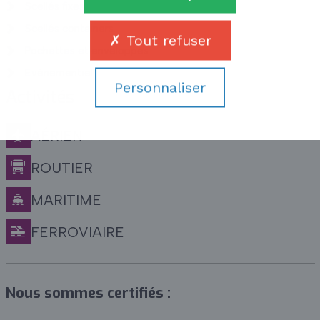
Scellés fixes
Scellés containers
Tout refuser
Pochettes et enveloppes
Evènementiel
Personnaliser
Activités
AÉRIEN
ROUTIER
MARITIME
FERROVIAIRE
Nous sommes certifiés :