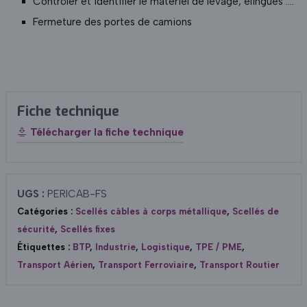
Contrôler et identifier le matériel de levage, élingues ….
Fermeture des portes de camions
Fiche technique
Télécharger la fiche technique
UGS :
PERICAB-FS
Catégories :
Scellés câbles à corps métallique
,
Scellés de
sécurité
,
Scellés fixes
Étiquettes :
BTP
,
Industrie
,
Logistique
,
TPE / PME
,
Transport Aérien
,
Transport Ferroviaire
,
Transport Routier