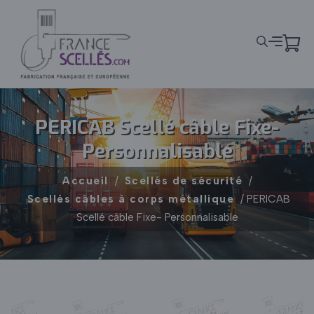
Panneau de gestion des cookies
PERICAB Scellé câble Fixe-
Personnalisable
Accueil
/
Scellés de sécurité
/
Scellés câbles à corps métallique
/ PERICAB
Scellé câble Fixe- Personnalisable