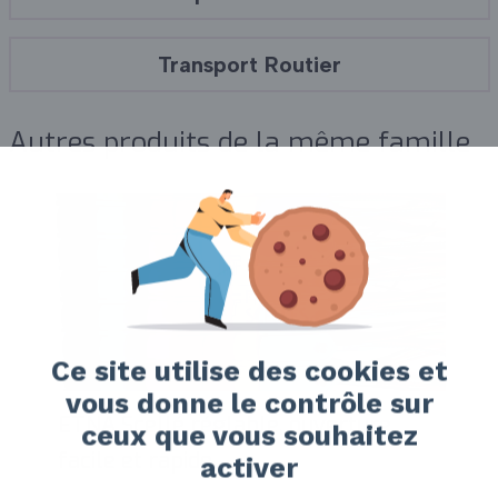
Transport Routier
Autres produits de la même famille
Ce site utilise des cookies et
vous donne le contrôle sur
ETNA Scellé réglable, ouverture
ceux que vous souhaitez
facile et rapide
activer