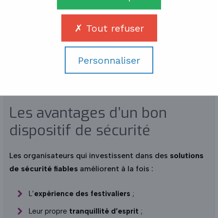
5.
Identification des blessés
Tout refuser
En cas d’urgence, les couleurs de bracelets
permettent de prioriser les soins : rouge pour cas
Personnaliser
critique, orange pour modéré, vert pour léger. Un gain
de temps vital pour les secours.
Les avantages d’un bon
dispositif de sécurité
Les organisateurs qui investissent dans des
solutions
de sécurité fiables
améliorent à la fois :
L’
expérience des festivaliers
;
Leur propre
tranquillité d’esprit
;