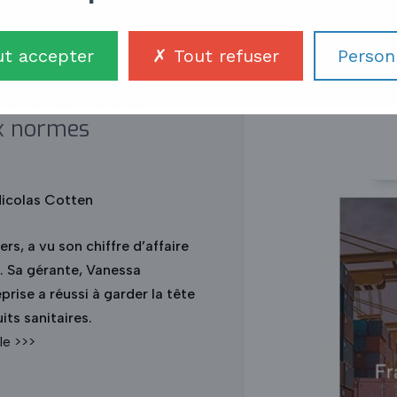
nce Scellés se
t accepter
Tout refuser
Person
 clients vers le
ux normes
Nicolas Cotten
ers, a vu son chiffre d’affaire
. Sa gérante, Vanessa
rise a réussi à garder la tête
its sanitaires.
Suite de l’article >>>