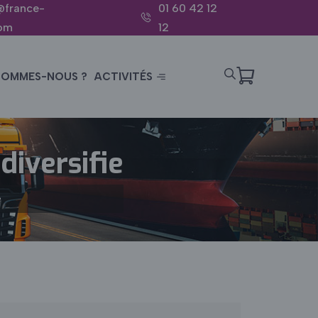
@france-
01 60 42 12
com
12
SOMMES-NOUS ?
ACTIVITÉS
 diversifie
e