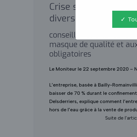
Crise sanitaire : Fra
diversifie
Tou
conseiller et orienter ses
masque de qualité et a
obligatoires
Le Moniteur le 22 septembre 2020 – 
L’entreprise, basée à Bailly-Romainvilli
baisser de 70 % durant le confinement
Delsderriers, explique comment l’entrep
hors de l’eau grâce à la vente de produ