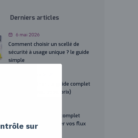
Derniers articles
6 mai 2026
Comment choisir un scellé de
sécurité à usage unique ? le guide
simple
8 décembre 2025
Scellé container : le guide complet
(choix, normes, pose, prix)
2 octobre 2025
Scellé câble : le guide complet
pour sécuriser et tracer vos flux
ontrôle sur