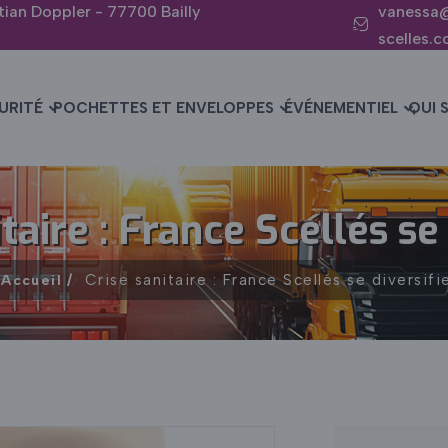
tian Doppler - 77700 Bailly
vanessa
scelles.
URITÉ
POCHETTES ET ENVELOPPES
ÉVÉNEMENTIEL
QUI 
taire : France Scellés se
Crise sanitaire : France Scellés se diversifi
Accueil